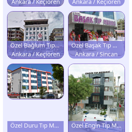
Ankara / Keçiören
Ankara / Keçiören
Özel Bağlum Tıp Merkezi
Özel Başak Tıp Merkezi
Ankara / Keçiören
Ankara / Sincan
Özel Duru Tıp Merkezi
Özel Engin Tıp Merkezi