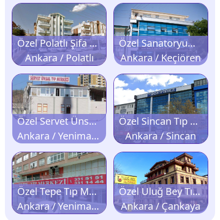
Özel Polatlı Şifa Tıp Merkezi
Özel Sanatoryum Tıp Merkezi
Ankara / Polatlı
Ankara / Keçiören
Özel Servet Ünsal Tıp Merkezi
Özel Sincan Tıp Merkezi
Ankara / Yenimahalle
Ankara / Sincan
Özel Tepe Tıp Merkezi
Özel Uluğ Bey Tıp Merkezi
Ankara / Yenimahalle
Ankara / Çankaya