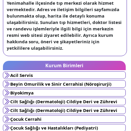
Yenimahalle ilçesinde tıp merkezi olarak hizmet
vermektedir. Adres ve iletişim bilgileri sayfamızda
bulunmakta olup, harita ile detaylı konuma
ulaşabilirsiniz. Sunulan tıp hizmetleri, doktor listesi
ve randevu işlemleriyle ilgili bilgi için merkezin
resmi web sitesi ziyaret edilebilir. Ayrıca kurum
hakkında soru, öneri ve şikayetleriniz için
yetkililere ulaşabilirsiniz.
Kurum Birimleri
Acil Servis
Beyin Omurilik ve Sinir Cerrahisi (Nöroşirurji)
Biyokimya
Cilt Sağlığı (Dermatoloji) Cildiye Deri ve Zührevi
Cilt Sağlığı (Dermatoloji) Cildiye Deri ve Zührevi
Çocuk Cerrahi
Çocuk Sağlığı ve Hastalıkları (Pediyatri)