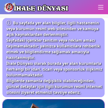
İHALE DÜNYASI
Bu sayfada yer alan bilgiler, ilgili hastanenin
veya kurumun resmî web sitesinden ve kamuya
açık kaynaklardan derlenmiştir.
Sayfadaki içerikler tanıtım veya reklam amacı
taşımamaktadır; yalnızca kullanıcılara rehberlik
etmek ve bilgilendirme sağlamak amacıyla
hazırlanmıştır.
İhale Dünyası olarak burada yer alan kurumlarla
herhangi bir idari, ticari veya sponsorluk ilişkimiz
bulunmamaktadır.
Bilgilerde zamanla değişiklik olabileceğinden,
güncel detaylar için ilgili kurumun resmî internet
sitesini ziyaret etmenizi tavsiye ederiz.