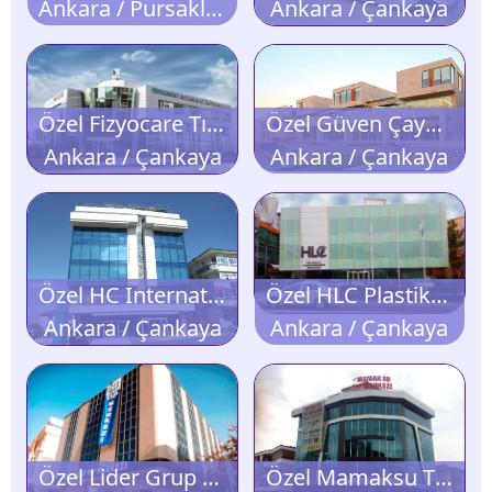
Ankara / Pursaklar
Ankara / Çankaya
Özel Fizyocare Tıp Merkezi
Özel Güven Çayyolu Tıp Merkezi
Ankara / Çankaya
Ankara / Çankaya
Özel HC International Clinic
Özel HLC Plastik ve Rekonstrüktif Cerrahi Merkezi
Ankara / Çankaya
Ankara / Çankaya
Özel Lider Grup Tıp Merkezi
Özel Mamaksu Tıp Merkezi