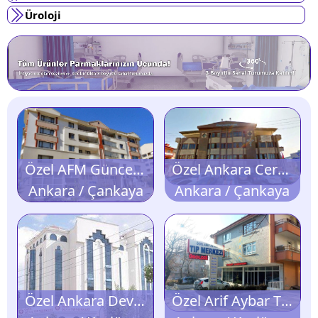
Üroloji
Özel AFM Güncel Genel Cerrahi Merkezi
Özel Ankara Cerrahi Tıp Merkezi
Ankara / Çankaya
Ankara / Çankaya
Özel Ankara Deva Tıp Merkezi
Özel Arif Aybar Tıp Merkezi