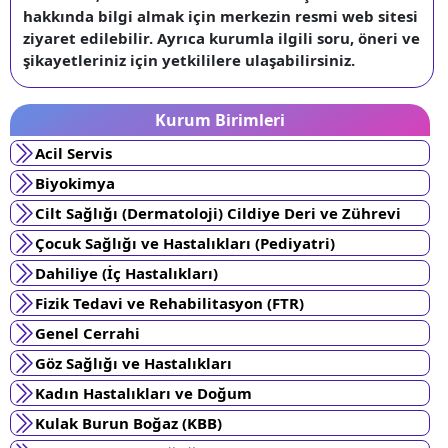
hakkında bilgi almak için merkezin resmi web sitesi
ziyaret edilebilir. Ayrıca kurumla ilgili soru, öneri ve
şikayetleriniz için yetkililere ulaşabilirsiniz.
Kurum Birimleri
Acil Servis
Biyokimya
Cilt Sağlığı (Dermatoloji) Cildiye Deri ve Zührevi
Çocuk Sağlığı ve Hastalıkları (Pediyatri)
Dahiliye (İç Hastalıkları)
Fizik Tedavi ve Rehabilitasyon (FTR)
Genel Cerrahi
Göz Sağlığı ve Hastalıkları
Kadın Hastalıkları ve Doğum
Kulak Burun Boğaz (KBB)