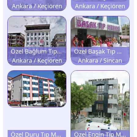
Ankara / Keçiören
Ankara / Keçiören
Özel Bağlum Tıp Merkezi
Özel Başak Tıp Merkezi
Ankara / Keçiören
Ankara / Sincan
Özel Duru Tıp Merkezi
Özel Engin Tıp Merkezi