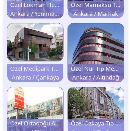
Özel Lokman Hekim Demet Tıp Merkezi
Özel Mamaksu Tıp Merkezi
Ankara / Yenimahalle
Ankara / Mamak
Özel Medipark Tıp Merkezi
Özel Nur Tıp Merkezi
Ankara / Çankaya
Ankara / Altındağ
Özel Ortadoğu ASG Tıp Merkezi
Özel Özkaya Tıp Merkezi