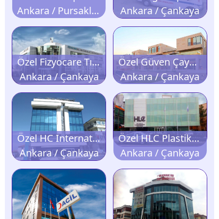
Ankara / Pursaklar
Ankara / Çankaya
Özel Fizyocare Tıp Merkezi
Özel Güven Çayyolu Tıp Merkezi
Ankara / Çankaya
Ankara / Çankaya
Özel HC International Clinic
Özel HLC Plastik ve Rekonstrüktif Cerrahi Merkezi
Ankara / Çankaya
Ankara / Çankaya