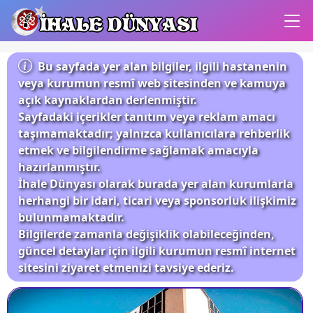
İHALE DÜNYASI
Bu sayfada yer alan bilgiler, ilgili hastanenin
veya kurumun resmî web sitesinden ve kamuya
açık kaynaklardan derlenmiştir.
Sayfadaki içerikler tanıtım veya reklam amacı
taşımamaktadır; yalnızca kullanıcılara rehberlik
etmek ve bilgilendirme sağlamak amacıyla
hazırlanmıştır.
İhale Dünyası olarak burada yer alan kurumlarla
herhangi bir idari, ticari veya sponsorluk ilişkimiz
bulunmamaktadır.
Bilgilerde zamanla değişiklik olabileceğinden,
güncel detaylar için ilgili kurumun resmî internet
sitesini ziyaret etmenizi tavsiye ederiz.