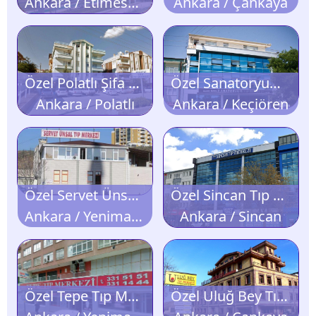
Ankara / Etimesgut
Ankara / Çankaya
Özel Polatlı Şifa Tıp Merkezi
Özel Sanatoryum Tıp Merkezi
Ankara / Polatlı
Ankara / Keçiören
Özel Servet Ünsal Tıp Merkezi
Özel Sincan Tıp Merkezi
Ankara / Yenimahalle
Ankara / Sincan
Özel Tepe Tıp Merkezi
Özel Uluğ Bey Tıp Merkezi