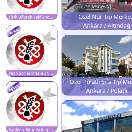
Özel Nur Tıp Merke
Türk Böbrek Vakfı?ndan ?Şifalı Su? Uyarısı: Her Kaynak Suyu Böbrekler İçin Şifalı Olmayabilir, Farklı Sağlık Sorunlarına da Neden Olabilir!
Ankara / Altındağ
Yaşam
Yaz Sporlarında Bu 5 Hataya Dikkat!
Özel Polatlı Şifa Tıp Me
Eğitim
Ankara / Polatlı
Sağlıkta Bilgi Kirliliği Toplumsal Krize Dönüşüyor