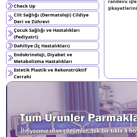
randevu işle
Check Up
şikayetlerini
Cilt Sağlığı (Dermatoloji) Cildiye
Deri ve Zührevi
Çocuk Sağlığı ve Hastalıkları
(Pediyatri)
Dahiliye (İç Hastalıkları)
Endokrinoloji, Diyabet ve
Metabolizma Hastalıkları
Estetik Plastik ve Rekonstrüktif
Cerrahi
Gastroenteroloji
Genel Cerrahi
Girişimsel Radyoloji
Kadın Hastalıkları ve Doğum
Kardiyoloji
Kozmetik Dermatoloji ve Estetik