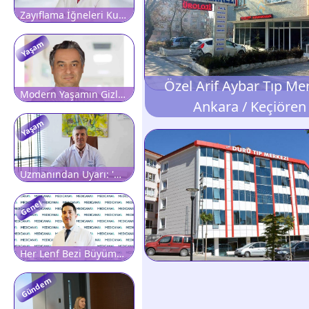
Zayıflama İğneleri Kullanmadan Önce Ve Sonrasında Radyolojik Değerlendirmenin Önemi
Yaşam
Özel Arif Aybar Tıp Me
Modern Yaşamın Gizli Tehlikesi Tükenmişlik Sendromu: 'Dinlenmek Bile Yetmiyorsa Dikkat'
Ankara / Keçiören
Yaşam
Uzmanından Uyarı: 'Menopoz Dönemindeki Karın Ağrısını Hafife Almayın'
Genel
Her Lenf Bezi Büyümesi Kanser Değildir, Ancak İhmal Edilmemelidir
Gündem