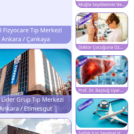
Muğla Seydikemer'de Büyük Orman Yangını: Hastane Tahliye Edildi, Karayolu Ulaşıma Kapatıldı
Gündem
l Fizyocare Tıp Merkezi
Ankara / Çankaya
Doktor Çocuğuna Özelde Tıp Okutamıyor
Bilim
Prof. Dr. Baştuğ Uyardı: Hepatitte Sessiz İlerleyişi Etkin Tarama Durdurabilir
 Lider Grup Tıp Merkezi
Gündem
Ankara / Etimesgut
Sağlık İçin Seyahat Harcamaları 10,6 Milyar Lirayı Aştı