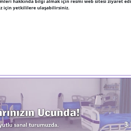
mleri hakkında bilgi almak için resmi web sitesi ziyaret edil
z için yetkililere ulaşabilirsiniz.