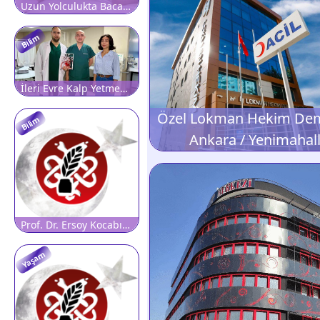
Uzun Yolculukta Bacağınızdaki Bu Belirtiye Dikkat! Pıhtının İlk İşareti Olabilir
Bilim
İleri Evre Kalp Yetmezliği Hastaları İçin Yerli Yapay Kalp
Bilim
Ankara / Yenimahal
Prof. Dr. Ersoy Kocabıçak: 'Beyin sağlığını korumak, hastalıkları tedavi etmek kadar önemlidir'
Yaşam