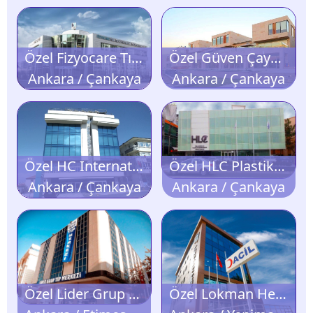
Özel Fizyocare Tıp Merkezi
Özel Güven Çayyolu Tıp Merkezi
Ankara / Çankaya
Ankara / Çankaya
Özel HC International Clinic
Özel HLC Plastik ve Rekonstrüktif Cerrahi Merkezi
Ankara / Çankaya
Ankara / Çankaya
Özel Lider Grup Tıp Merkezi
Özel Lokman Hekim Demet Tıp Merkezi