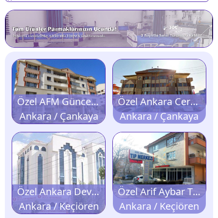
Özel AFM Güncel Genel Cerrahi Merkezi
Özel Ankara Cerrahi Tıp Merkezi
Ankara / Çankaya
Ankara / Çankaya
Özel Ankara Deva Tıp Merkezi
Özel Arif Aybar Tıp Merkezi
Ankara / Keçiören
Ankara / Keçiören