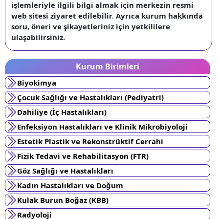
işlemleriyle ilgili bilgi almak için merkezin resmi
web sitesi ziyaret edilebilir. Ayrıca kurum hakkında
soru, öneri ve şikayetleriniz için yetkililere
ulaşabilirsiniz.
Kurum Birimleri
Biyokimya
Çocuk Sağlığı ve Hastalıkları (Pediyatri)
Dahiliye (İç Hastalıkları)
Enfeksiyon Hastalıkları ve Klinik Mikrobiyoloji
Estetik Plastik ve Rekonstrüktif Cerrahi
Fizik Tedavi ve Rehabilitasyon (FTR)
Göz Sağlığı ve Hastalıkları
Kadın Hastalıkları ve Doğum
Kulak Burun Boğaz (KBB)
Radyoloji