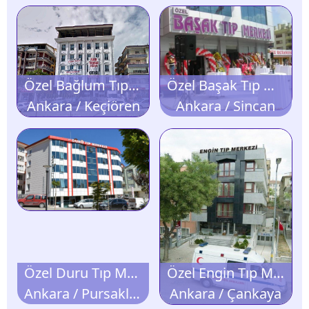
Özel Bağlum Tıp Merkezi
Özel Başak Tıp Merkezi
Ankara / Keçiören
Ankara / Sincan
Özel Duru Tıp Merkezi
Özel Engin Tıp Merkezi
Ankara / Pursaklar
Ankara / Çankaya