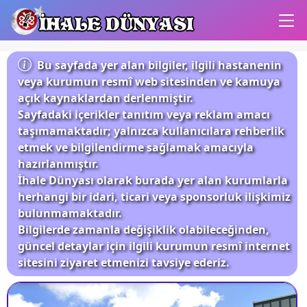
İHALE DÜNYASI
Bu sayfada yer alan bilgiler, ilgili hastanenin
veya kurumun resmî web sitesinden ve kamuya
açık kaynaklardan derlenmiştir.
Sayfadaki içerikler tanıtım veya reklam amacı
taşımamaktadır; yalnızca kullanıcılara rehberlik
etmek ve bilgilendirme sağlamak amacıyla
hazırlanmıştır.
İhale Dünyası olarak burada yer alan kurumlarla
herhangi bir idari, ticari veya sponsorluk ilişkimiz
bulunmamaktadır.
Bilgilerde zamanla değişiklik olabileceğinden,
güncel detaylar için ilgili kurumun resmî internet
sitesini ziyaret etmenizi tavsiye ederiz.