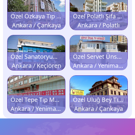
Özel Özkaya Tıp Merkezi
Özel Polatlı Şifa Tıp Merkezi
Ankara / Çankaya
Ankara / Polatlı
Özel Sanatoryum Tıp Merkezi
Özel Servet Ünsal Tıp Merkezi
Ankara / Keçiören
Ankara / Yenimahalle
Özel Tepe Tıp Merkezi
Özel Uluğ Bey Tıp Merkezi
Ankara / Yenimahalle
Ankara / Çankaya