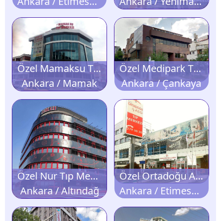
Ankara / Etimesgut
Ankara / Yenimahalle
Özel Mamaksu Tıp Merkezi
Özel Medipark Tıp Merkezi
Ankara / Mamak
Ankara / Çankaya
Özel Nur Tıp Merkezi
Özel Ortadoğu ASG Tıp Merkezi
Ankara / Altındağ
Ankara / Etimesgut