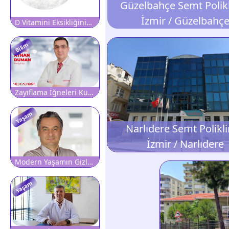
Güzelbahçe Semt Polikl
İzmir / Güzelbahç
D Vitamini Eksikliğinin Kadınlarda Daha Belirgin Olmasının 5 Sebebi
Bilim
Zayıflama İğneleri Kullanmadan Önce Ve Sonrasında Radyolojik Değerlendirmenin Önemi
Yaşam
Narlıdere Semt Polikli
İzmir / Narlıdere
Modern Yaşamın Gizli Tehlikesi Tükenmişlik Sendromu: 'Dinlenmek Bile Yetmiyorsa Dikkat'
Yaşam