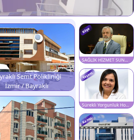
Köşe
SAĞLIK HİZMET SUNUMU VE TIBBİ CİHAZ TEDARİKİNDE DÜN, BUGÜN VE YARIN
Yaşam
yraklı Semt Polikliniği
İzmir / Bayraklı
Sürekli Yorgunluk Hormonal Hastalıkların Habercisi Olabilir
Kamu