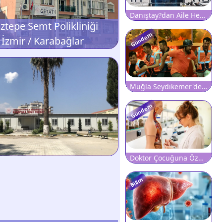
Danıştay?dan Aile Hekimliği Yönetmeliğine Fren: Kritik Maddelerin Yürütmesi Durduruldu!
ztepe Semt Polikliniği
Gündem
İzmir / Karabağlar
Muğla Seydikemer'de Büyük Orman Yangını: Hastane Tahliye Edildi, Karayolu Ulaşıma Kapatıldı
Gündem
Doktor Çocuğuna Özelde Tıp Okutamıyor
Bilim