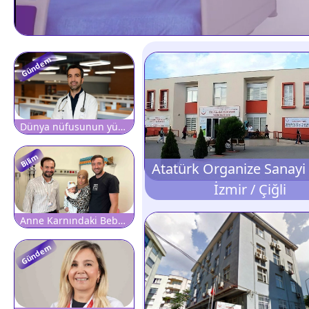
Gündem
Dünya nüfusunun yüzde 3'ü kronik Hepatit B veya Hepatit C ile yaşıyor
Bilim
İzmir / Çiğli
Anne Karnındaki Bebeğin Ciğerine Operasyon
Gündem