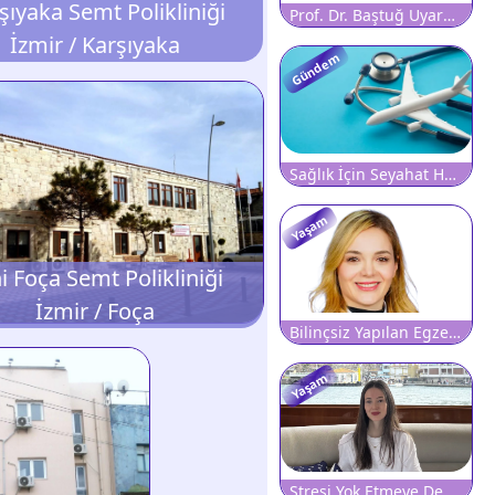
şıyaka Semt Polikliniği
Prof. Dr. Baştuğ Uyardı: Hepatitte Sessiz İlerleyişi Etkin Tarama Durdurabilir
İzmir / Karşıyaka
Gündem
Sağlık İçin Seyahat Harcamaları 10,6 Milyar Lirayı Aştı
Yaşam
i Foça Semt Polikliniği
İzmir / Foça
Bilinçsiz Yapılan Egzersiz Bel Fıtığı Riskini Artırabilir
Yaşam
Stresi Yok Etmeye Değil, Yönetmeye Odaklanın