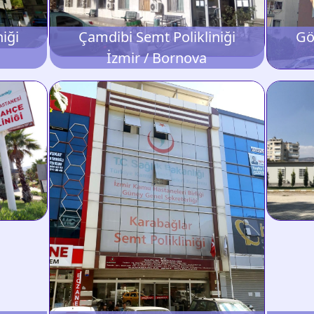
iği
Çamdibi Semt Polikliniği
Gö
İzmir / Bornova