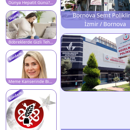
Dünya Hepatit Günü?nde Uzmanlardan ?Yanlış Bilinen Doğrular? Uyarısı
Bornova Semt Poliklin
Yaşam
İzmir / Bornova
Böbreklerde Gizli Tehlike: Basit Bir Kan Tahliliyle Ortaya Çıkıyor! Bu Belirtileri Hafife Almayın!
Gündem
Meme Kanserinde Bir Kontrol, Bir Hayat!
Gündem