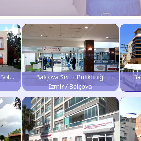
Atatürk Organize Sanayi Bölgesi Semt Polikliniği
Balçova Semt Polikliniği
Ba
İzmir / Balçova