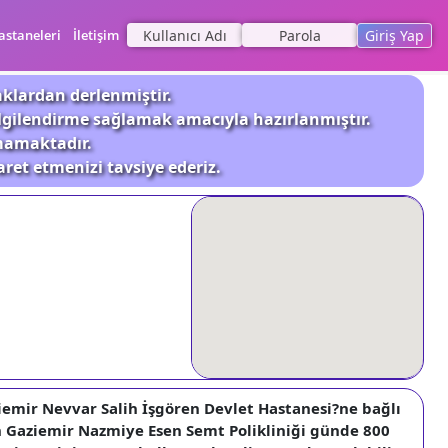
astaneleri
İletişim
Giriş Yap
aklardan derlenmiştir.
ilgilendirme sağlamak amacıyla hazırlanmıştır.
nmamaktadır.
aret etmenizi tavsiye ederiz.
ziemir Nevvar Salih İşgören Devlet Hastanesi?ne bağlı
en Gaziemir Nazmiye Esen Semt Polikliniği günde 800