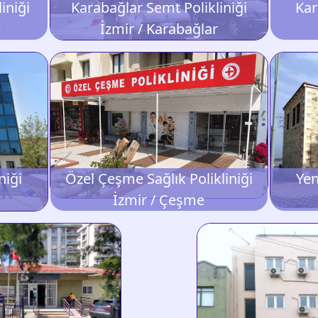
iniği
Karabağlar Semt Polikliniği
Kar
e
İzmir / Karabağlar
niği
Özel Çeşme Sağlık Polikliniği
Yen
İzmir / Çeşme