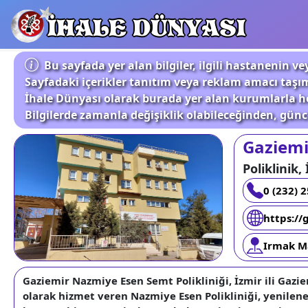
İHALE DÜNYASI
Bu sayfada yer alan bilgiler, ilgili hastanenin
Sayfadaki içerikler tanıtım veya reklam amacı taşı
İhale Dünyası olarak burada yer alan kurumlarla he
Bilgilerde zamanla değişiklik olabileceğinden, günce
Gaziemi
Poliklinik,
0 (232) 
https://
Irmak M
Gaziemir Nazmiye Esen Semt Polikliniği, İzmir ili Gazi
olarak hizmet veren Nazmiye Esen Polikliniği, yenilen