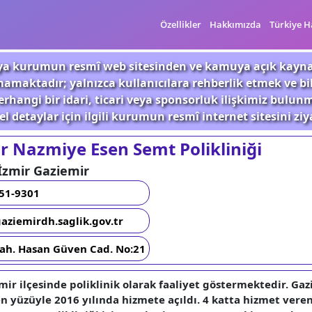
Özellikler
Hakkımızda
Türkiye H
 veya kurumun resmî web sitesinden ve kamuya açık kayn
mamaktadır; yalnızca kullanıcılara rehberlik etmek ve b
rhangi bir idari, ticari veya sponsorluk ilişkimiz bulu
l detaylar için ilgili kurumun resmî internet sitesini ziy
r Nazmiye Esen Semt Polikliniği
 İzmir Gaziemir
251-9301
gaziemirdh.saglik.gov.tr
ah. Hasan Güven Cad. No:21
emir ilçesinde poliklinik olarak faaliyet göstermektedir. Ga
en yüzüyle 2016 yılında hizmete açıldı. 4 katta hizmet ver