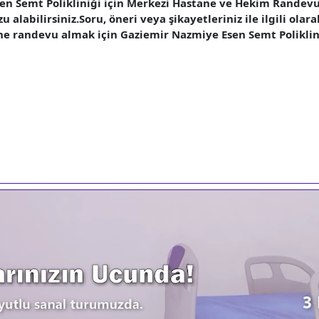
n Semt Polikliniği için Merkezi Hastane ve Hekim Randevu 
abilirsiniz.Soru, öneri veya şikayetleriniz ile ilgili olara
line randevu almak için Gaziemir Nazmiye Esen Semt Poliklini