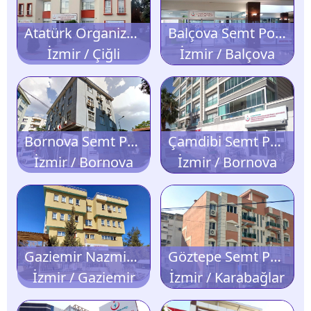
Atatürk Organize Sanayi Bölgesi Semt Polikliniği
Balçova Semt Polikliniği
İzmir / Çiğli
İzmir / Balçova
Bornova Semt Polikliniği
Çamdibi Semt Polikliniği
İzmir / Bornova
İzmir / Bornova
Gaziemir Nazmiye Esen Semt Polikliniği
Göztepe Semt Polikliniği
İzmir / Gaziemir
İzmir / Karabağlar