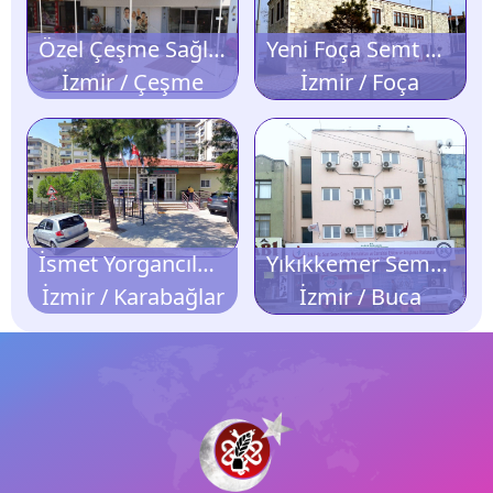
Özel Çeşme Sağlık Polikliniği
Yeni Foça Semt Polikliniği
İzmir / Çeşme
İzmir / Foça
İsmet Yorgancılar Basın Sitesi Semt Polikliniği
Yıkıkkemer Semt Polikliniği
İzmir / Karabağlar
İzmir / Buca