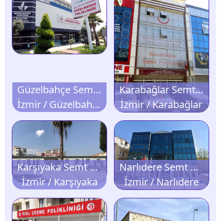
Güzelbahçe Semt Polikliniği
Karabağlar Semt Polikliniği
İzmir / Güzelbahçe
İzmir / Karabağlar
Karşıyaka Semt Polikliniği
Narlıdere Semt Polikliniği
İzmir / Karşıyaka
İzmir / Narlıdere