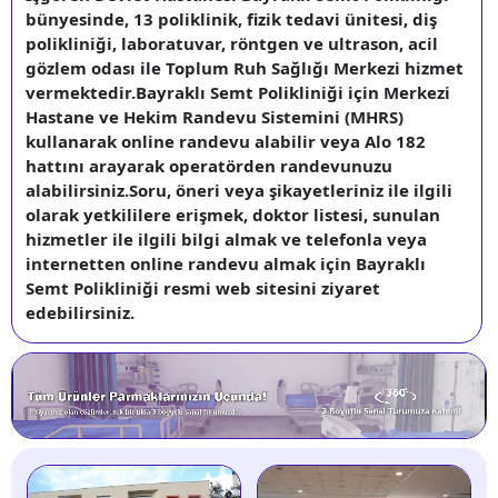
bünyesinde, 13 poliklinik, fizik tedavi ünitesi, diş
polikliniği, laboratuvar, röntgen ve ultrason, acil
gözlem odası ile Toplum Ruh Sağlığı Merkezi hizmet
vermektedir.Bayraklı Semt Polikliniği için Merkezi
Hastane ve Hekim Randevu Sistemini (MHRS)
kullanarak online randevu alabilir veya Alo 182
hattını arayarak operatörden randevunuzu
alabilirsiniz.Soru, öneri veya şikayetleriniz ile ilgili
olarak yetkililere erişmek, doktor listesi, sunulan
hizmetler ile ilgili bilgi almak ve telefonla veya
internetten online randevu almak için Bayraklı
Semt Polikliniği resmi web sitesini ziyaret
edebilirsiniz.