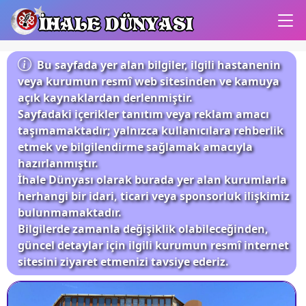
İHALE DÜNYASI
Bu sayfada yer alan bilgiler, ilgili hastanenin
veya kurumun resmî web sitesinden ve kamuya
açık kaynaklardan derlenmiştir.
Sayfadaki içerikler tanıtım veya reklam amacı
taşımamaktadır; yalnızca kullanıcılara rehberlik
etmek ve bilgilendirme sağlamak amacıyla
hazırlanmıştır.
İhale Dünyası olarak burada yer alan kurumlarla
herhangi bir idari, ticari veya sponsorluk ilişkimiz
bulunmamaktadır.
Bilgilerde zamanla değişiklik olabileceğinden,
güncel detaylar için ilgili kurumun resmî internet
sitesini ziyaret etmenizi tavsiye ederiz.