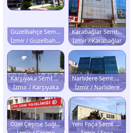
Güzelbahçe Semt Polikliniği
Karabağlar Semt Polikliniği
İzmir / Güzelbahçe
İzmir / Karabağlar
Karşıyaka Semt Polikliniği
Narlıdere Semt Polikliniği
İzmir / Karşıyaka
İzmir / Narlıdere
Özel Çeşme Sağlık Polikliniği
Yeni Foça Semt Polikliniği
İzmir / Çeşme
İzmir / Foça