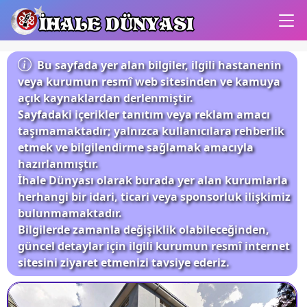
İHALE DÜNYASI
Bu sayfada yer alan bilgiler, ilgili hastanenin
veya kurumun resmî web sitesinden ve kamuya
açık kaynaklardan derlenmiştir.
Sayfadaki içerikler tanıtım veya reklam amacı
taşımamaktadır; yalnızca kullanıcılara rehberlik
etmek ve bilgilendirme sağlamak amacıyla
hazırlanmıştır.
İhale Dünyası olarak burada yer alan kurumlarla
herhangi bir idari, ticari veya sponsorluk ilişkimiz
bulunmamaktadır.
Bilgilerde zamanla değişiklik olabileceğinden,
güncel detaylar için ilgili kurumun resmî internet
sitesini ziyaret etmenizi tavsiye ederiz.