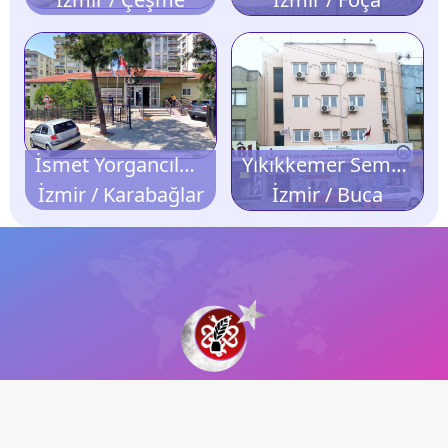
İsmet Yorgancılar Basın Sitesi Semt Polikliniği
Yıkıkkemer Semt Polikliniği
İzmir / Karabağlar
İzmir / Buca