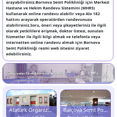
arayabilirsiniz.Bornova Semt Polikliniği için Merkezi
Hastane ve Hekim Randevu Sistemini (MHRS)
kullanarak online randevu alabilir veya Alo 182
hattını arayarak operatörden randevunuzu
alabilirsiniz.Soru, öneri veya şikayetleriniz ile ilgili
olarak yetkililere erişmek, doktor listesi, sunulan
hizmetler ile ilgili bilgi almak ve telefonla veya
internetten online randevu almak için Bornova
Semt Polikliniği resmi web sitesini ziyaret
edebilirsiniz.
Atatürk Organize Sanayi Bölgesi Semt Polikliniği
Balçova Semt Polikliniği