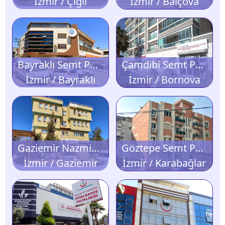
İzmir / Çiğli
İzmir / Balçova
Bayraklı Semt Polikliniği
Çamdibi Semt Polikliniği
İzmir / Bayraklı
İzmir / Bornova
Gaziemir Nazmiye Esen Semt Polikliniği
Göztepe Semt Polikliniği
İzmir / Gaziemir
İzmir / Karabağlar