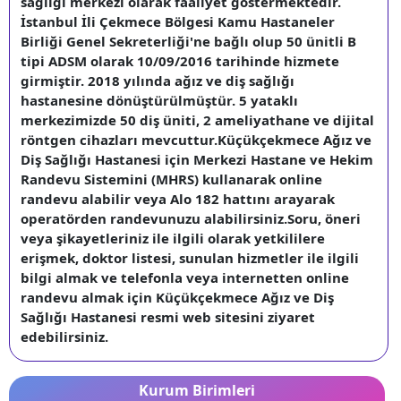
sağlığı merkezi olarak faaliyet göstermektedir.
İstanbul İli Çekmece Bölgesi Kamu Hastaneler
Birliği Genel Sekreterliği'ne bağlı olup 50 ünitli B
tipi ADSM olarak 10/09/2016 tarihinde hizmete
girmiştir. 2018 yılında ağız ve diş sağlığı
hastanesine dönüştürülmüştür. 5 yataklı
merkezimizde 50 diş üniti, 2 ameliyathane ve dijital
röntgen cihazları mevcuttur.Küçükçekmece Ağız ve
Diş Sağlığı Hastanesi için Merkezi Hastane ve Hekim
Randevu Sistemini (MHRS) kullanarak online
randevu alabilir veya Alo 182 hattını arayarak
operatörden randevunuzu alabilirsiniz.Soru, öneri
veya şikayetleriniz ile ilgili olarak yetkililere
erişmek, doktor listesi, sunulan hizmetler ile ilgili
bilgi almak ve telefonla veya internetten online
randevu almak için Küçükçekmece Ağız ve Diş
Sağlığı Hastanesi resmi web sitesini ziyaret
edebilirsiniz.
Kurum Birimleri