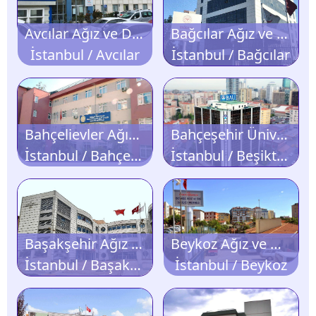
Avcılar Ağız ve Diş Sağlığı Merkezi
Bağcılar Ağız ve Diş Sağlığı Hastanesi
İstanbul / Avcılar
İstanbul / Bağcılar
Bahçelievler Ağız ve Diş Sağlığı Merkezi
Bahçeşehir Üniversitesi Ağız ve Diş Sağlığı Hastanesi
İstanbul / Bahçelievler
İstanbul / Beşiktaş
Başakşehir Ağız ve Diş Sağlığı Merkezi
Beykoz Ağız ve Diş Sağlığı Merkezi
İstanbul / Başakşehir
İstanbul / Beykoz