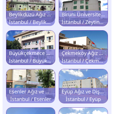
Beylikdüzü Ağız ve Diş Sağlığı Merkezi
Biruni Üniversitesi Diş Hastanesi
İstanbul / Beylikdüzü
İstanbul / Zeytinburnu
Büyükçekmece Ağız ve Diş Sağlığı Merkezi
Çekmeköy Ağız ve Diş Sağlığı Merkezi
İstanbul / Büyükçekmece
İstanbul / Çekmeköy
Esenler Ağız ve Diş Sağlığı Polikliniği
Eyüp Ağız ve Diş Sağlığı Merkezi
İstanbul / Esenler
İstanbul / Eyüp