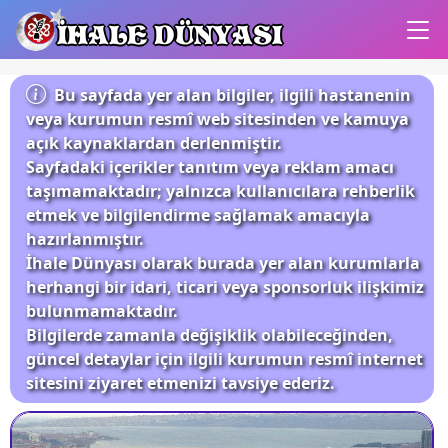
İHALE DÜNYASI
Bu sayfada yer alan bilgiler, ilgili hastanenin
veya kurumun resmî web sitesinden ve kamuya
açık kaynaklardan derlenmiştir.
Sayfadaki içerikler tanıtım veya reklam amacı
taşımamaktadır; yalnızca kullanıcılara rehberlik
etmek ve bilgilendirme sağlamak amacıyla
hazırlanmıştır.
İhale Dünyası olarak burada yer alan kurumlarla
herhangi bir idari, ticari veya sponsorluk ilişkimiz
bulunmamaktadır.
Bilgilerde zamanla değişiklik olabileceğinden,
güncel detaylar için ilgili kurumun resmî internet
sitesini ziyaret etmenizi tavsiye ederiz.