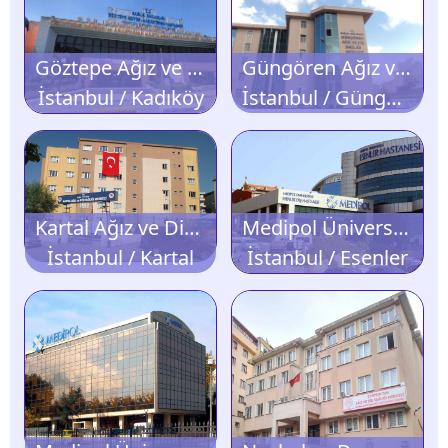
Göztepe Ağız ve Diş Sağlığı Merkezi
Güngören Ağız ve Diş Sağlığı Merkezi
İstanbul / Kadıköy
İstanbul / Güngören
Kartal Ağız ve Diş Sağlığı Merkezi
Medipol Üniversitesi Esenler Diş Hastanesi
İstanbul / Kartal
İstanbul / Esenler