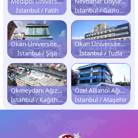
Medipol Üniversitesi Unkapanı Diş Hastanesi
Nevbahar Doyuran Diş Tedavi ve Protez Merkezi
İstanbul / Fatih
İstanbul / Gaziosmanpaşa
Okan Üniversitesi Mecidiyeköy Diş Hastanesi
Okan Üniversitesi Tuzla Diş Hastanesi
İstanbul / Şişli
İstanbul / Tuzla
Okmeydanı Ağız ve Diş Sağlığı Hastanesi
Özel Allianoi Ağız ve Diş Sağlığı Polikliniği
İstanbul / Kağıthane
İstanbul / Ataşehir