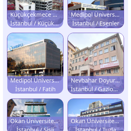
Küçükçekmece Ağız ve Diş Sağlığı Hastanesi
Medipol Üniversitesi Esenler Diş Hastanesi
İstanbul / Küçükçekmece
İstanbul / Esenler
Medipol Üniversitesi Unkapanı Diş Hastanesi
Nevbahar Doyuran Diş Tedavi ve Protez Merkezi
İstanbul / Fatih
İstanbul / Gaziosmanpaşa
Okan Üniversitesi Mecidiyeköy Diş Hastanesi
Okan Üniversitesi Tuzla Diş Hastanesi
İstanbul / Şişli
İstanbul / Tuzla