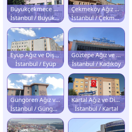
Büyükçekmece Ağız ve Diş Sağlığı Merkezi
Çekmeköy Ağız ve Diş Sağlığı Merkezi
İstanbul / Büyükçekmece
İstanbul / Çekmeköy
Eyüp Ağız ve Diş Sağlığı Merkezi
Göztepe Ağız ve Diş Sağlığı Merkezi
İstanbul / Eyüp
İstanbul / Kadıköy
Güngören Ağız ve Diş Sağlığı Merkezi
Kartal Ağız ve Diş Sağlığı Merkezi
İstanbul / Güngören
İstanbul / Kartal