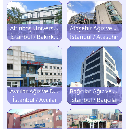
Altınbaş Üniversitesi Diş Hastanesi
Ataşehir Ağız ve Diş Sağlığı Hastanesi
İstanbul / Bakırköy
İstanbul / Ataşehir
Avcılar Ağız ve Diş Sağlığı Merkezi
Bağcılar Ağız ve Diş Sağlığı Hastanesi
İstanbul / Avcılar
İstanbul / Bağcılar