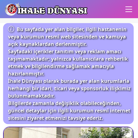
İHALE DÜNYASI
Bu sayfada yer alan bilgiler, ilgili hastanenin
veya kurumun resmî web sitesinden ve kamuya
açık kaynaklardan derlenmiştir.
Sayfadaki içerikler tanıtım veya reklam amacı
taşımamaktadır; yalnızca kullanıcılara rehberlik
etmek ve bilgilendirme sağlamak amacıyla
hazırlanmıştır.
İhale Dünyası olarak burada yer alan kurumlarla
herhangi bir idari, ticari veya sponsorluk ilişkimiz
bulunmamaktadır.
Bilgilerde zamanla değişiklik olabileceğinden,
güncel detaylar için ilgili kurumun resmî internet
sitesini ziyaret etmenizi tavsiye ederiz.