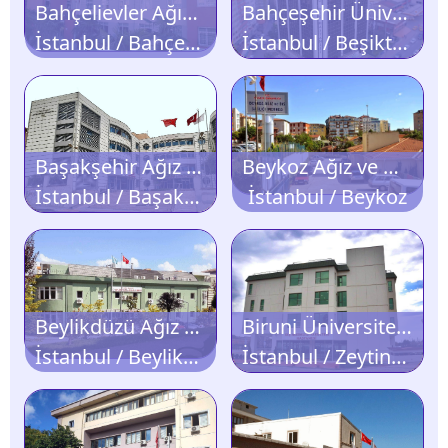
Bahçelievler Ağız ve Diş Sağlığı Merkezi
Bahçeşehir Üniversitesi Ağız ve Diş Sağlığı Hastanesi
İstanbul / Bahçelievler
İstanbul / Beşiktaş
Başakşehir Ağız ve Diş Sağlığı Merkezi
Beykoz Ağız ve Diş Sağlığı Merkezi
İstanbul / Başakşehir
İstanbul / Beykoz
Beylikdüzü Ağız ve Diş Sağlığı Merkezi
Biruni Üniversitesi Diş Hastanesi
İstanbul / Beylikdüzü
İstanbul / Zeytinburnu