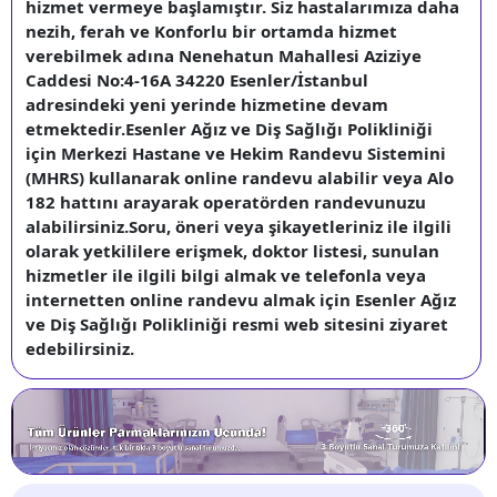
hizmet vermeye başlamıştır. Siz hastalarımıza daha
nezih, ferah ve Konforlu bir ortamda hizmet
verebilmek adına Nenehatun Mahallesi Aziziye
Caddesi No:4-16A 34220 Esenler/İstanbul
adresindeki yeni yerinde hizmetine devam
etmektedir.Esenler Ağız ve Diş Sağlığı Polikliniği
için Merkezi Hastane ve Hekim Randevu Sistemini
(MHRS) kullanarak online randevu alabilir veya Alo
182 hattını arayarak operatörden randevunuzu
alabilirsiniz.Soru, öneri veya şikayetleriniz ile ilgili
olarak yetkililere erişmek, doktor listesi, sunulan
hizmetler ile ilgili bilgi almak ve telefonla veya
internetten online randevu almak için Esenler Ağız
ve Diş Sağlığı Polikliniği resmi web sitesini ziyaret
edebilirsiniz.