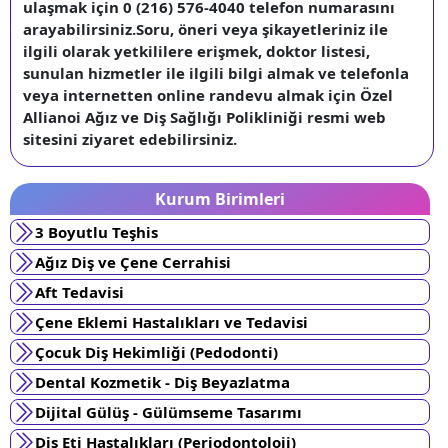
ulaşmak için 0 (216) 576-4040 telefon numarasını
arayabilirsiniz.Soru, öneri veya şikayetleriniz ile
ilgili olarak yetkililere erişmek, doktor listesi,
sunulan hizmetler ile ilgili bilgi almak ve telefonla
veya internetten online randevu almak için Özel
Allianoi Ağız ve Diş Sağlığı Polikliniği resmi web
sitesini ziyaret edebilirsiniz.
Kurum Birimleri
3 Boyutlu Teşhis
Ağız Diş ve Çene Cerrahisi
Aft Tedavisi
Çene Eklemi Hastalıkları ve Tedavisi
Çocuk Diş Hekimliği (Pedodonti)
Dental Kozmetik - Diş Beyazlatma
Dijital Gülüş - Gülümseme Tasarımı
Diş Eti Hastalıkları (Periodontoloji)