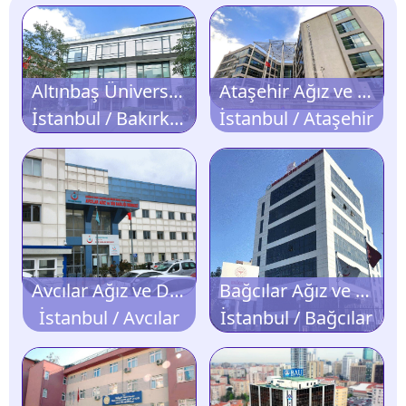
Altınbaş Üniversitesi Diş Hastanesi
Ataşehir Ağız ve Diş Sağlığı Hastanesi
İstanbul / Bakırköy
İstanbul / Ataşehir
Avcılar Ağız ve Diş Sağlığı Merkezi
Bağcılar Ağız ve Diş Sağlığı Hastanesi
İstanbul / Avcılar
İstanbul / Bağcılar