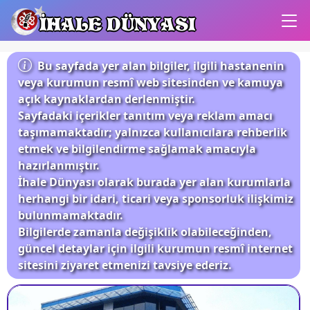
İHALE DÜNYASI
Bu sayfada yer alan bilgiler, ilgili hastanenin
veya kurumun resmî web sitesinden ve kamuya
açık kaynaklardan derlenmiştir.
Sayfadaki içerikler tanıtım veya reklam amacı
taşımamaktadır; yalnızca kullanıcılara rehberlik
etmek ve bilgilendirme sağlamak amacıyla
hazırlanmıştır.
İhale Dünyası olarak burada yer alan kurumlarla
herhangi bir idari, ticari veya sponsorluk ilişkimiz
bulunmamaktadır.
Bilgilerde zamanla değişiklik olabileceğinden,
güncel detaylar için ilgili kurumun resmî internet
sitesini ziyaret etmenizi tavsiye ederiz.