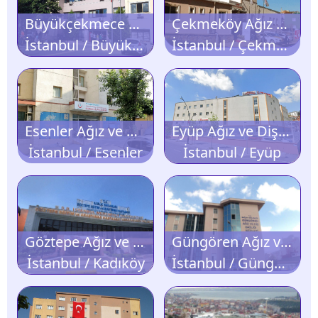
Büyükçekmece Ağız ve Diş Sağlığı Merkezi
Çekmeköy Ağız ve Diş Sağlığı Merkezi
İstanbul / Büyükçekmece
İstanbul / Çekmeköy
Esenler Ağız ve Diş Sağlığı Polikliniği
Eyüp Ağız ve Diş Sağlığı Merkezi
İstanbul / Esenler
İstanbul / Eyüp
Göztepe Ağız ve Diş Sağlığı Merkezi
Güngören Ağız ve Diş Sağlığı Merkezi
İstanbul / Kadıköy
İstanbul / Güngören