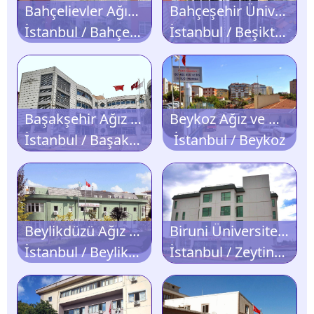
Bahçelievler Ağız ve Diş Sağlığı Merkezi
Bahçeşehir Üniversitesi Ağız ve Diş Sağlığı Hastanesi
İstanbul / Bahçelievler
İstanbul / Beşiktaş
Başakşehir Ağız ve Diş Sağlığı Merkezi
Beykoz Ağız ve Diş Sağlığı Merkezi
İstanbul / Başakşehir
İstanbul / Beykoz
Beylikdüzü Ağız ve Diş Sağlığı Merkezi
Biruni Üniversitesi Diş Hastanesi
İstanbul / Beylikdüzü
İstanbul / Zeytinburnu