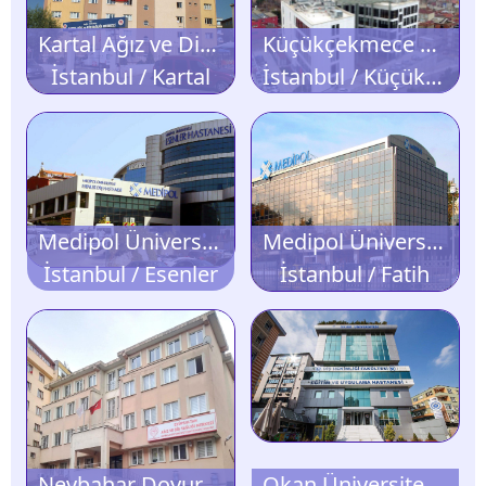
Kartal Ağız ve Diş Sağlığı Merkezi
Küçükçekmece Ağız ve Diş Sağlığı Hastanesi
İstanbul / Kartal
İstanbul / Küçükçekmece
Medipol Üniversitesi Esenler Diş Hastanesi
Medipol Üniversitesi Unkapanı Diş Hastanesi
İstanbul / Esenler
İstanbul / Fatih
Nevbahar Doyuran Diş Tedavi ve Protez Merkezi
Okan Üniversitesi Mecidiyeköy Diş Hastanesi