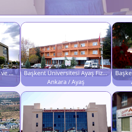
Ankara Şehir Fizik Tedavi ve Rehabilitasyon Hastanesi
Başkent Üniversitesi Ayaş Fizik Tedavi ve Rehabilitasyon Merkezi
Ankara / Ayaş