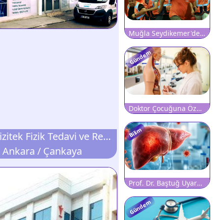
Muğla Seydikemer'de Büyük Orman Yangını: Hastane Tahliye Edildi, Karayolu Ulaşıma Kapatıldı
Gündem
Doktor Çocuğuna Özelde Tıp Okutamıyor
Bilim
Özel Fizitek Fizik Tedavi ve Rehabilitasyon Merkezi
Ankara / Çankaya
Prof. Dr. Baştuğ Uyardı: Hepatitte Sessiz İlerleyişi Etkin Tarama Durdurabilir
Gündem