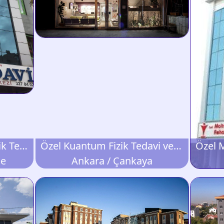
Özel HFM Beyazpınar Fizik Tedavi ve Rehabilitasyon Merkezi
Özel Kuantum Fizik Tedavi ve Rehabilitasyon Merkezi
le
Ankara / Çankaya