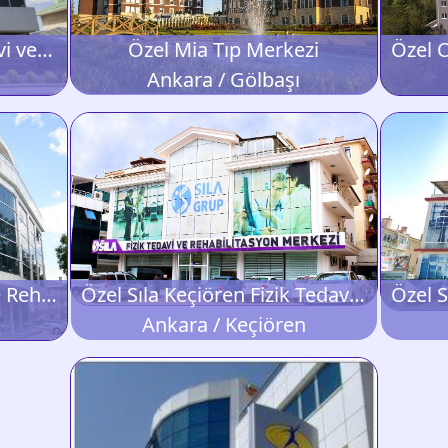
Özel Medoran Fizik Tedavi ve Rehabilitasyon Merkezi
Özel Mia Tıp Merkezi
Ankara / Gölbaşı
Özel Pınar Fizik Tedavi ve Rehabilitasyon Merkezi
Özel Sıla Keçiören Fizik Tedavi ve Rehabilitasyon Merkezi
Ankara / Keçiören