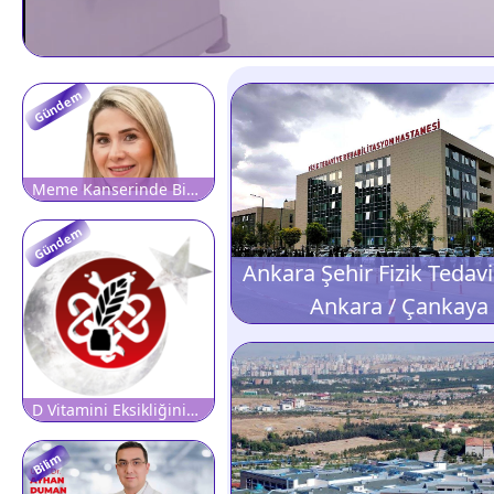
Gündem
Meme Kanserinde Bir Kontrol, Bir Hayat!
Gündem
Ankara / Çankaya
D Vitamini Eksikliğinin Kadınlarda Daha Belirgin Olmasının 5 Sebebi
Bilim