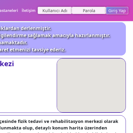
astaneleri
İletişim
Giriş Yap
aklardan derlenmiştir.
ilgilendirme sağlamak amacıyla hazırlanmıştır.
nmamaktadır.
aret etmenizi tavsiye ederiz.
kezi
lçesinde fizik tedavi ve rehabilitasyon merkezi olarak
ulunmakta olup, detaylı konum harita üzerinden