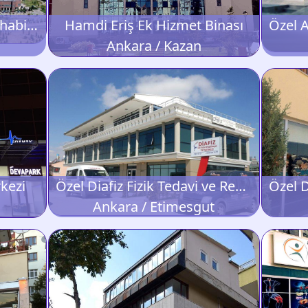
Gaziler Fizik Tedavi ve Rehabilitasyon Eğitim ve Araştırma Hastanesi
Hamdi Eriş Ek Hizmet Binası
Ankara / Kazan
kezi
Özel Diafiz Fizik Tedavi ve Rehabilitasyon Merkezi
Ankara / Etimesgut