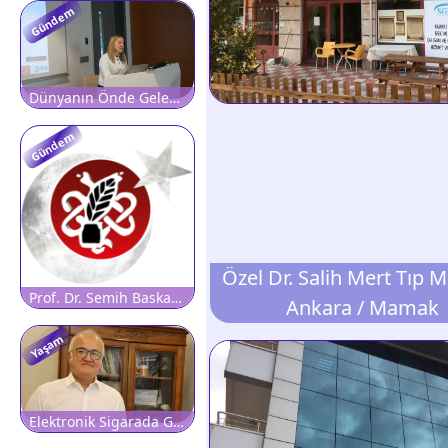
Gündem
Dünyanın Önde Gelen Diyabet Araştırmacılarından Prof. Muhammad A. Abdul-Ghani, Atlas Üniversitesi?nde
Gündem
Özel Dr. Salih Mert Tıp 
Prof. Dr. Semih Baskan'a Minnetle?
Ankara / Mamak
Yaşam
Elektronik Sigarada Görünmeyen Tehlike: Soluduğunuz Sadece Buhar Değil