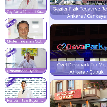
Zayıflama İğneleri Kullanmadan Önce Ve Sonrasında Radyolojik Değerlendirmenin Önemi
Ankara / Çankaya
Yaşam
Modern Yaşamın Gizli Tehlikesi Tükenmişlik Sendromu: 'Dinlenmek Bile Yetmiyorsa Dikkat'
Yaşam
Özel Devapark Tıp Mer
Ankara / Çubuk
Uzmanından Uyarı: 'Menopoz Dönemindeki Karın Ağrısını Hafife Almayın'
Genel
Her Lenf Bezi Büyümesi Kanser Değildir, Ancak İhmal Edilmemelidir