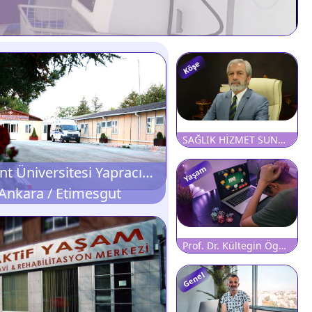
Köşe
SAĞLIK HİZMET SUNUMU VE TIBBİ CİHAZ TEDARİKİNDE DÜN, BUGÜN VE YARIN
Başkent Üniversitesi Yapracık Geriatri ve Psikolojik Rehabilitasyon Merkezi
Yaşam
Ankara / Etimesgut
Prof. Dr. Kültegin Ögel: ?Kumar Bağımlılığında Beynin Yapısı Bozuluyor Ve Beyin Aktivasyonu Yüzde 30 Düşüyor!?
Genel