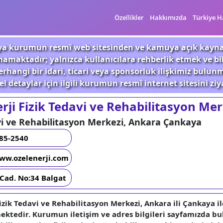
Özellikler
Hakkımızda
Türkiye H
 veya kurumun resmî web sitesinden ve kamuya açık kayn
mamaktadır; yalnızca kullanıcılara rehberlik etmek ve b
rhangi bir idari, ticari veya sponsorluk ilişkimiz bulu
l detaylar için ilgili kurumun resmî internet sitesini ziy
rji Fizik Tedavi ve Rehabilitasyon Mer
vi ve Rehabilitasyon Merkezi, Ankara Çankaya
285-2540
ww.ozelenerji.com
Cad. No:34 Balgat
Fizik Tedavi ve Rehabilitasyon Merkezi, Ankara ili Çankaya i
ektedir. Kurumun iletişim ve adres bilgileri sayfamızda b