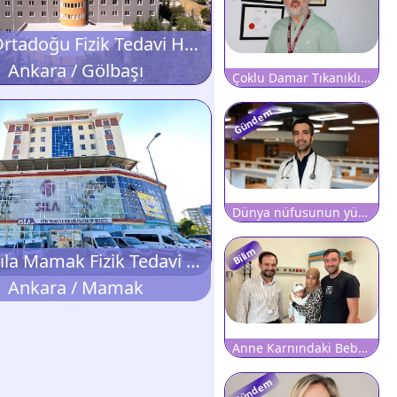
Özel Ortadoğu Fizik Tedavi Hastanesi
Ankara / Gölbaşı
Çoklu Damar Tıkanıklığında Robotik Bypass Avantajı
Gündem
Dünya nüfusunun yüzde 3'ü kronik Hepatit B veya Hepatit C ile yaşıyor
Bilim
Özel Sıla Mamak Fizik Tedavi ve Rehabilitasyon Merkezi
Ankara / Mamak
Anne Karnındaki Bebeğin Ciğerine Operasyon
Gündem