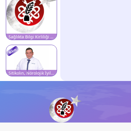
Sağlıkta Bilgi Kirliliği Toplumsal Krize Dönüşüyor
Bilim
Sitikolin, Nörolojik İyileşme Sürecinde Destekleyici Rol Oynuyor