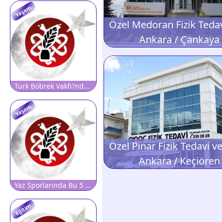
Yaşam
Ankara / Çankaya
Türk Böbrek Vakfı?ndan ?Şifalı Su? Uyarısı: Her Kaynak Suyu Böbrekler İçin Şifalı Olmayabilir, Farklı Sağlık Sorunlarına da Neden Olabilir!
Yaşam
Ankara / Keçiören
Yaz Sporlarında Bu 5 Hataya Dikkat!
Eğitim