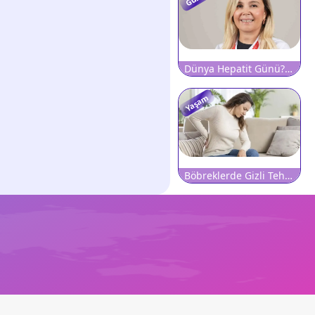
Dünya Hepatit Günü?nde Uzmanlardan ?Yanlış Bilinen Doğrular? Uyarısı
Yaşam
Böbreklerde Gizli Tehlike: Basit Bir Kan Tahliliyle Ortaya Çıkıyor! Bu Belirtileri Hafife Almayın!