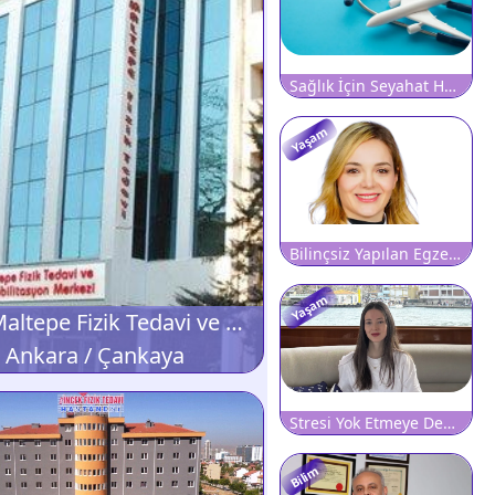
Sağlık İçin Seyahat Harcamaları 10,6 Milyar Lirayı Aştı
Yaşam
Bilinçsiz Yapılan Egzersiz Bel Fıtığı Riskini Artırabilir
Yaşam
Özel Maltepe Fizik Tedavi ve Rehabilitasyon Merkezi
Ankara / Çankaya
Stresi Yok Etmeye Değil, Yönetmeye Odaklanın
Bilim