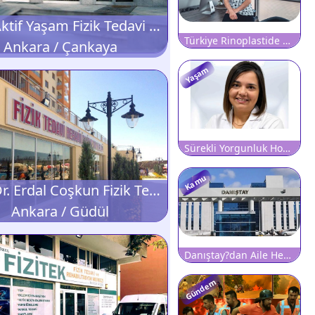
Özel Aktif Yaşam Fizik Tedavi ve Rehabilitasyon Merkezi
Türkiye Rinoplastide Dünyada İkinci Sırada Yer Alıyor
Ankara / Çankaya
Yaşam
Sürekli Yorgunluk Hormonal Hastalıkların Habercisi Olabilir
Kamu
Özel Dr. Erdal Coşkun Fizik Tedavi Ve Rehabilitasyon Merkezi
Ankara / Güdül
Danıştay?dan Aile Hekimliği Yönetmeliğine Fren: Kritik Maddelerin Yürütmesi Durduruldu!
Gündem