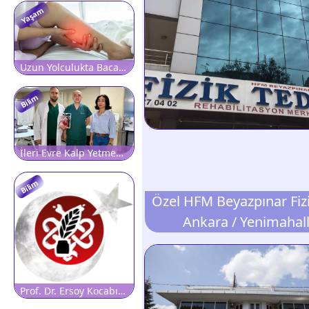
Yaşam
Uzun Yolculukta Bacağınızdaki Bu Belirtiye Dikkat! Pıhtının İlk İşareti Olabilir
Bilim
İleri Evre Kalp Yetmezliği Hastaları İçin Yerli Yapay Kalp
Bilim
Ankara / Yenimahal
Prof. Dr. Ersoy Kocabıçak: 'Beyin sağlığını korumak, hastalıkları tedavi etmek kadar önemlidir'