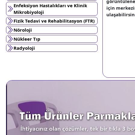
görüntüleneb
Enfeksiyon Hastalıkları ve Klinik
için merkezi
Mikrobiyoloji
ulaşabilirsin
Fizik Tedavi ve Rehabilitasyon (FTR)
Nöroloji
Nükleer Tıp
Radyoloji