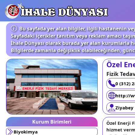
İHALE DÜNYASI
Bu sayfada yer alan bilgiler, ilgili hastanenin
Sayfadaki içerikler tanıtım veya reklam amacı taşı
İhale Dünyası olarak burada yer alan kurumlarla he
Bilgilerde zamanla değişiklik olabileceğinden, günce
Özel Ene
Fizik Teda
0 (312) 
http://w
Ziyabey 
Kurum Birimleri
Özel Enerji 
hizmet verm
Biyokimya