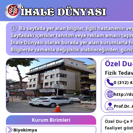
İHALE DÜNYASI
Bu sayfada yer alan bilgiler, ilgili hastanenin
Sayfadaki içerikler tanıtım veya reklam amacı taşı
İhale Dünyası olarak burada yer alan kurumlarla he
Bilgilerde zamanla değişiklik olabileceğinden, günce
Özel Du
Fizik Teda
0 (312) 
http://d
Prof.Dr.
Kurum Birimleri
Özel Du-Çe F
faaliyet gös
Biyokimya