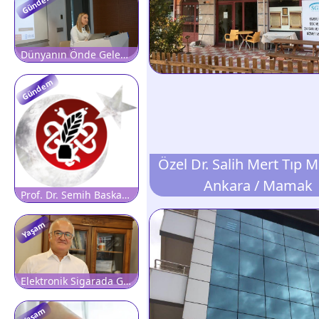
Gündem
Dünyanın Önde Gelen Diyabet Araştırmacılarından Prof. Muhammad A. Abdul-Ghani, Atlas Üniversitesi?nde
Gündem
Özel Dr. Salih Mert Tıp 
Ankara / Mamak
Prof. Dr. Semih Baskan'a Minnetle?
Yaşam
Elektronik Sigarada Görünmeyen Tehlike: Soluduğunuz Sadece Buhar Değil
Yaşam