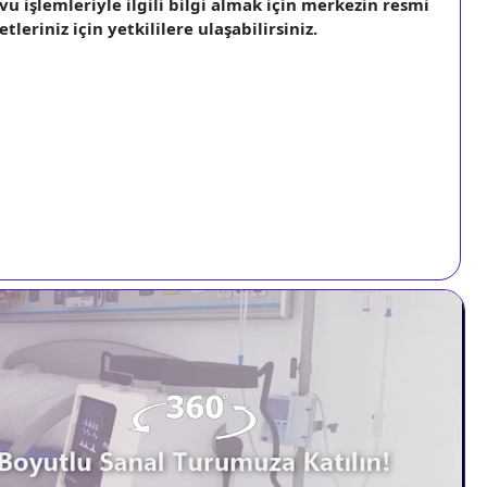
vu işlemleriyle ilgili bilgi almak için merkezin resmi
leriniz için yetkililere ulaşabilirsiniz.