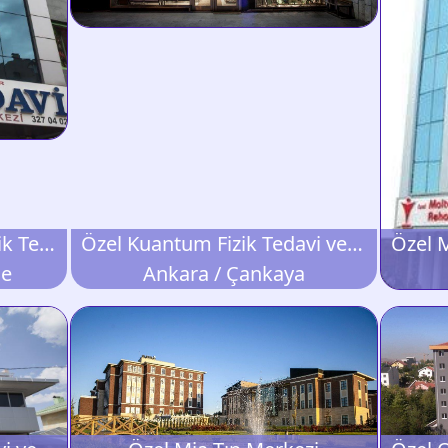
Özel HFM Beyazpınar Fizik Tedavi ve Rehabilitasyon Merkezi
Özel Kuantum Fizik Tedavi ve Rehabilitasyon Merkezi
le
Ankara / Çankaya