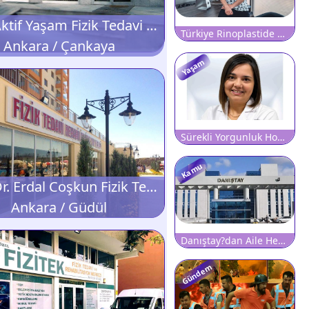
Özel Aktif Yaşam Fizik Tedavi ve Rehabilitasyon Merkezi
Türkiye Rinoplastide Dünyada İkinci Sırada Yer Alıyor
Ankara / Çankaya
Yaşam
Sürekli Yorgunluk Hormonal Hastalıkların Habercisi Olabilir
Kamu
Özel Dr. Erdal Coşkun Fizik Tedavi Ve Rehabilitasyon Merkezi
Ankara / Güdül
Danıştay?dan Aile Hekimliği Yönetmeliğine Fren: Kritik Maddelerin Yürütmesi Durduruldu!
Gündem