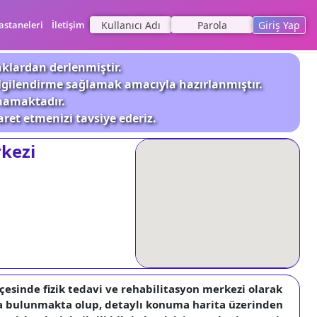
astaneleri
İletişim
Giriş Yap
aklardan derlenmiştir.
ilgilendirme sağlamak amacıyla hazırlanmıştır.
nmamaktadır.
aret etmenizi tavsiye ederiz.
rkezi
çesinde fizik tedavi ve rehabilitasyon merkezi olarak
da bulunmakta olup, detaylı konuma harita üzerinden