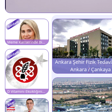
Gündem
Meme Kanserinde Bir Kontrol, Bir Hayat!
Gündem
Ankara / Çankaya
D Vitamini Eksikliğinin Kadınlarda Daha Belirgin Olmasının 5 Sebebi
Bilim