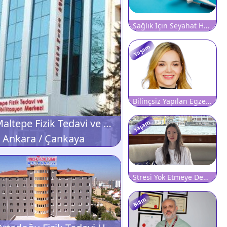
Sağlık İçin Seyahat Harcamaları 10,6 Milyar Lirayı Aştı
Yaşam
Bilinçsiz Yapılan Egzersiz Bel Fıtığı Riskini Artırabilir
Özel Maltepe Fizik Tedavi ve Rehabilitasyon Merkezi
Yaşam
Ankara / Çankaya
Stresi Yok Etmeye Değil, Yönetmeye Odaklanın
Bilim