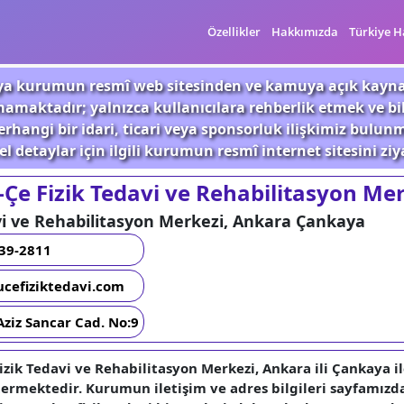
Özellikler
Hakkımızda
Türkiye H
 veya kurumun resmî web sitesinden ve kamuya açık kayn
mamaktadır; yalnızca kullanıcılara rehberlik etmek ve b
rhangi bir idari, ticari veya sponsorluk ilişkimiz bulu
l detaylar için ilgili kurumun resmî internet sitesini ziy
-Çe Fizik Tedavi ve Rehabilitasyon Me
vi ve Rehabilitasyon Merkezi, Ankara Çankaya
439-2811
ucefiziktedavi.com
 Aziz Sancar Cad. No:9
izik Tedavi ve Rehabilitasyon Merkezi, Ankara ili Çankaya il
termektedir. Kurumun iletişim ve adres bilgileri sayfamız