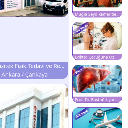
Muğla Seydikemer'de Büyük Orman Yangını: Hastane Tahliye Edildi, Karayolu Ulaşıma Kapatıldı
Gündem
Doktor Çocuğuna Özelde Tıp Okutamıyor
Özel Fizitek Fizik Tedavi ve Rehabilitasyon Merkezi
Bilim
Ankara / Çankaya
Prof. Dr. Baştuğ Uyardı: Hepatitte Sessiz İlerleyişi Etkin Tarama Durdurabilir
Gündem