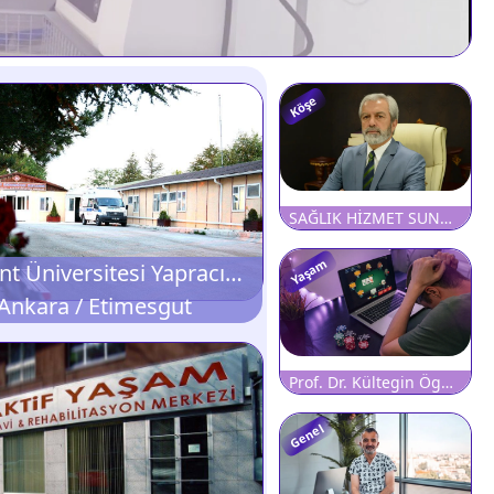
Köşe
SAĞLIK HİZMET SUNUMU VE TIBBİ CİHAZ TEDARİKİNDE DÜN, BUGÜN VE YARIN
Yaşam
Başkent Üniversitesi Yapracık Geriatri ve Psikolojik Rehabilitasyon Merkezi
Ankara / Etimesgut
Prof. Dr. Kültegin Ögel: ?Kumar Bağımlılığında Beynin Yapısı Bozuluyor Ve Beyin Aktivasyonu Yüzde 30 Düşüyor!?
Genel