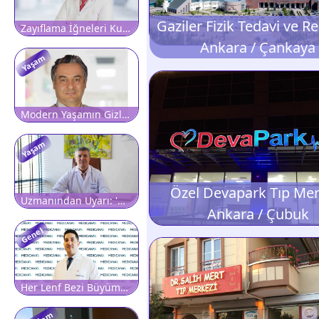
Zayıflama İğneleri Kullanmadan Önce Ve Sonrasında Radyolojik Değerlendirmenin Önemi
Ankara / Çankaya
Yaşam
Modern Yaşamın Gizli Tehlikesi Tükenmişlik Sendromu: 'Dinlenmek Bile Yetmiyorsa Dikkat'
Yaşam
Özel Devapark Tıp Mer
Uzmanından Uyarı: 'Menopoz Dönemindeki Karın Ağrısını Hafife Almayın'
Ankara / Çubuk
Genel
Her Lenf Bezi Büyümesi Kanser Değildir, Ancak İhmal Edilmemelidir