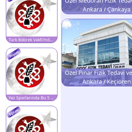
Ankara / Çankaya
Türk Böbrek Vakfı?ndan ?Şifalı Su? Uyarısı: Her Kaynak Suyu Böbrekler İçin Şifalı Olmayabilir, Farklı Sağlık Sorunlarına da Neden Olabilir!
Yaşam
Ankara / Keçiören
Yaz Sporlarında Bu 5 Hataya Dikkat!
Eğitim