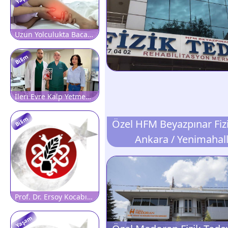
Uzun Yolculukta Bacağınızdaki Bu Belirtiye Dikkat! Pıhtının İlk İşareti Olabilir
Bilim
İleri Evre Kalp Yetmezliği Hastaları İçin Yerli Yapay Kalp
Bilim
Ankara / Yenimahal
Prof. Dr. Ersoy Kocabıçak: 'Beyin sağlığını korumak, hastalıkları tedavi etmek kadar önemlidir'
Yaşam