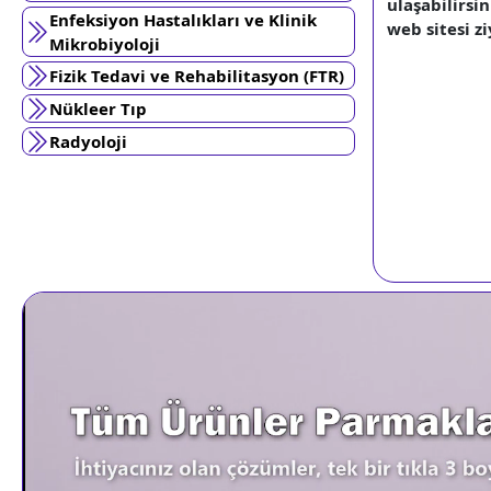
ulaşabilirsi
Enfeksiyon Hastalıkları ve Klinik
web sitesi zi
Mikrobiyoloji
Fizik Tedavi ve Rehabilitasyon (FTR)
Nükleer Tıp
Radyoloji