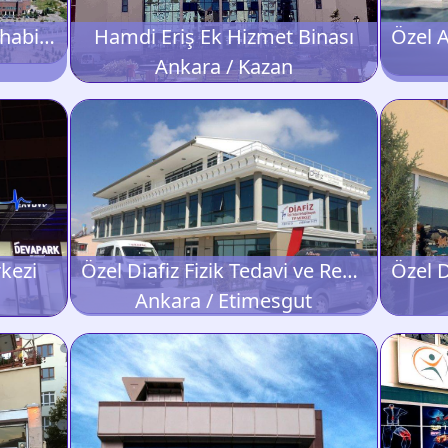
Gaziler Fizik Tedavi ve Rehabilitasyon Eğitim ve Araştırma Hastanesi
Hamdi Eriş Ek Hizmet Binası
Ankara / Kazan
kezi
Özel Diafiz Fizik Tedavi ve Rehabilitasyon Merkezi
Ankara / Etimesgut