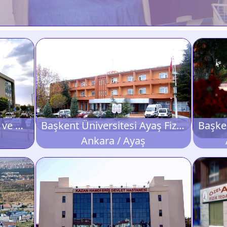
Ankara Şehir Fizik Tedavi ve Rehabilitasyon Hastanesi
Başkent Üniversitesi Ayaş Fizik Tedavi ve Rehabilitasyon Merkezi
Ankara / Ayaş