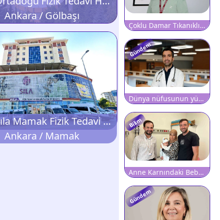
Özel Ortadoğu Fizik Tedavi Hastanesi
Ankara / Gölbaşı
Çoklu Damar Tıkanıklığında Robotik Bypass Avantajı
Gündem
Dünya nüfusunun yüzde 3'ü kronik Hepatit B veya Hepatit C ile yaşıyor
Özel Sıla Mamak Fizik Tedavi ve Rehabilitasyon Merkezi
Bilim
Ankara / Mamak
Anne Karnındaki Bebeğin Ciğerine Operasyon
Gündem