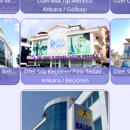
Özel Medoran Fizik Tedavi ve Rehabilitasyon Merkezi
Özel Mia Tıp Merkezi
Ankara / Gölbaşı
Özel Pınar Fizik Tedavi ve Rehabilitasyon Merkezi
Özel Sıla Keçiören Fizik Tedavi ve Rehabilitasyon Merkezi
Ankara / Keçiören