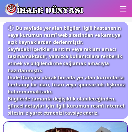
İHALE DÜNYASI
Bu sayfada yer alan bilgiler, ilgili hastanenin
veya kurumun resmî web sitesinden ve kamuya
açık kaynaklardan derlenmiştir.
Sayfadaki içerikler tanıtım veya reklam amacı
taşımamaktadır; yalnızca kullanıcılara rehberlik
etmek ve bilgilendirme sağlamak amacıyla
hazırlanmıştır.
İhale Dünyası olarak burada yer alan kurumlarla
herhangi bir idari, ticari veya sponsorluk ilişkimiz
bulunmamaktadır.
Bilgilerde zamanla değişiklik olabileceğinden,
güncel detaylar için ilgili kurumun resmî internet
sitesini ziyaret etmenizi tavsiye ederiz.