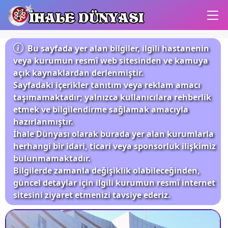
İHALE DÜNYASI
Bu sayfada yer alan bilgiler, ilgili hastanenin
veya kurumun resmî web sitesinden ve kamuya
açık kaynaklardan derlenmiştir.
Sayfadaki içerikler tanıtım veya reklam amacı
taşımamaktadır; yalnızca kullanıcılara rehberlik
etmek ve bilgilendirme sağlamak amacıyla
hazırlanmıştır.
İhale Dünyası olarak burada yer alan kurumlarla
herhangi bir idari, ticari veya sponsorluk ilişkimiz
bulunmamaktadır.
Bilgilerde zamanla değişiklik olabileceğinden,
güncel detaylar için ilgili kurumun resmî internet
sitesini ziyaret etmenizi tavsiye ederiz.